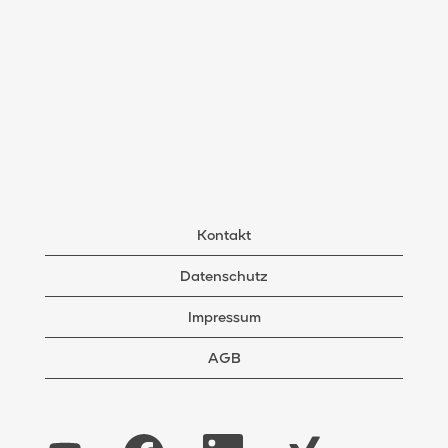
Kontakt
Datenschutz
Impressum
AGB
W
W
W
W