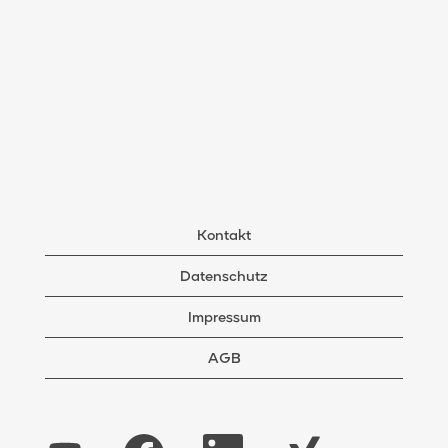
Kontakt
Datenschutz
Impressum
AGB
W
W
W
W