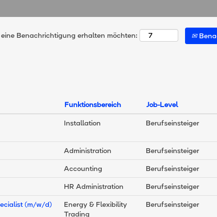
e eine Benachrichtigung erhalten möchten:
Benac
Funktionsbereich
Job-Level
Installation
Berufseinsteiger
Administration
Berufseinsteiger
Accounting
Berufseinsteiger
HR Administration
Berufseinsteiger
pecialist (m/w/d)
Energy & Flexibility
Berufseinsteiger
Trading